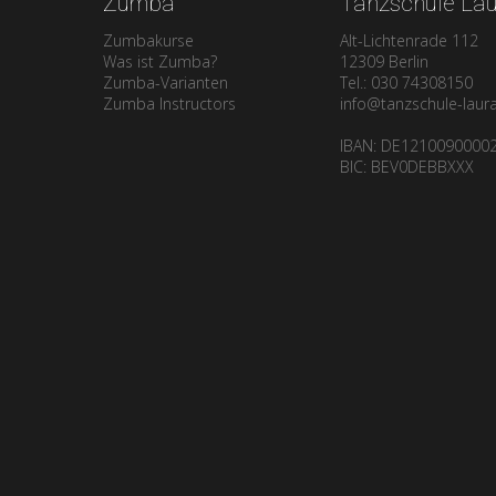
Zumba
Tanzschule La
Crashkurs
Zumbakurse
Alt-Lichtenrade 112
Was ist Zumba?
12309 Berlin
Zumba-Varianten
Tel.: 030 74308150
Zumba Instructors
info@tanzschule-laur
IBAN: DE1210090000
BIC: BEV0DEBBXXX