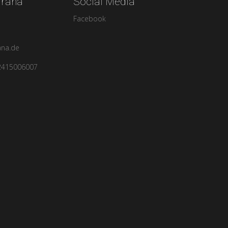
urana
Social Media
Facebook
ana.de
2415006007