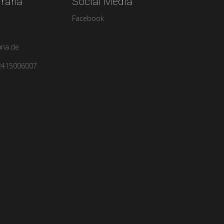
urana
Social Media
Facebook
ana.de
2415006007