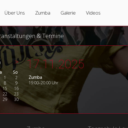
Tanzkurse
Über Uns
Zumba
Über Uns
Zumba
Galerie
Videos
Erwachsene
Tanzschule
Zumbakurse
ranstaltungen & Termine
Jugendliche
Team
Was ist Zumba?
Hip-Hop
Partner
Zumba-Varianten
5
>
17.11.2025
Kinder
Vermietung
Zumba Instructors
mstag
nntag
a
So
Zumba
1
2
Salsa
19:00–20:00 Uhr
8
9
15
16
Zumba
22
23
29
30
Hochzeitstanzkurs
Privatunterricht