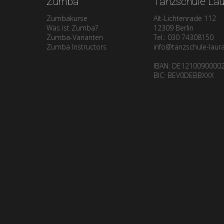
Zumba
Tanzschule La
Crashkurs
Zumbakurse
Alt-Lichtenrade 112
Was ist Zumba?
12309 Berlin
Zumba-Varianten
Tel.: 030 74308150
Zumba Instructors
info@tanzschule-laur
IBAN: DE1210090000
BIC: BEV0DEBBXXX