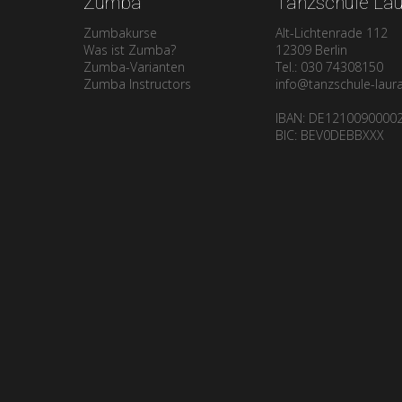
Zumba
Tanzschule La
Crashkurs
Zumbakurse
Alt-Lichtenrade 112
Was ist Zumba?
12309 Berlin
Zumba-Varianten
Tel.: 030 74308150
Zumba Instructors
info@tanzschule-laur
IBAN: DE1210090000
BIC: BEV0DEBBXXX