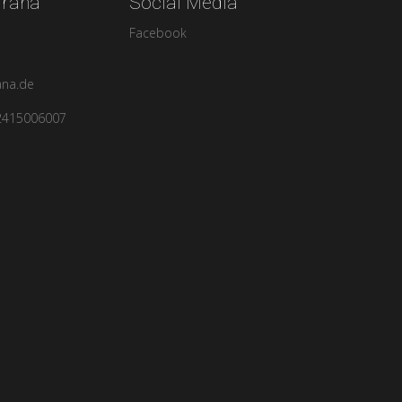
urana
Social Media
Facebook
ana.de
2415006007