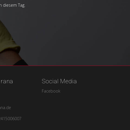
an diesem Tag.
urana
Social Media
Facebook
ana.de
2415006007