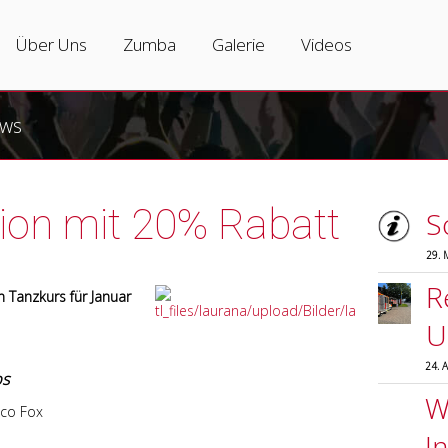
Tanzkurse
Über Uns
Zumba
Über Uns
Zumba
Galerie
Videos
Erwachsene
Tanzschule
Zumbakurse
ws
Jugendliche
Team
Was ist Zumba?
Hip-Hop
Partner
Zumba-Varianten
ion mit 20% Rabatt
S
Kinder
Vermietung
Zumba Instructors
29. 
Salsa
R
 Tanzkurs für Januar
Zumba
U
24. 
Hochzeitstanzkurs
ps
Wi
co Fox
Privatunterricht
I