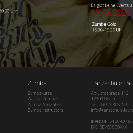
a
Es gibt keine Events 
20:00 Uhr
12.08.2026
Zumba Gold
18:30–19:30 Uhr
Zumba
Tanzschule La
Zumbakurse
Alt-Lichtenrade 112
Was ist Zumba?
12309 Berlin
Zumba-Varianten
Tel.: 030 74308150
Zumba Instructors
info@tanzschule-laur
IBAN: DE1210090000
BIC: BEV0DEBBXXX