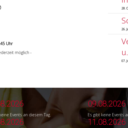
)
Crashkurs
28. 
S
26. 
V
.45 Uhr
u
derzeit möglich -
07. 
08.2026
09.08.2026
 keine Events an diesem Tag.
Es gibt keine Events 
08.2026
11.08.2026