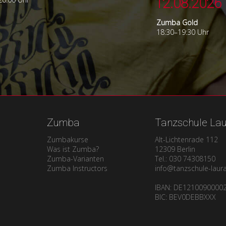
12.08.2026
Zumba Gold
18:30–19:30 Uhr
Zumba
Tanzschule La
Zumbakurse
Alt-Lichtenrade 112
Was ist Zumba?
12309 Berlin
Zumba-Varianten
Tel.: 030 74308150
Zumba Instructors
info@tanzschule-laur
IBAN: DE1210090000
BIC: BEV0DEBBXXX