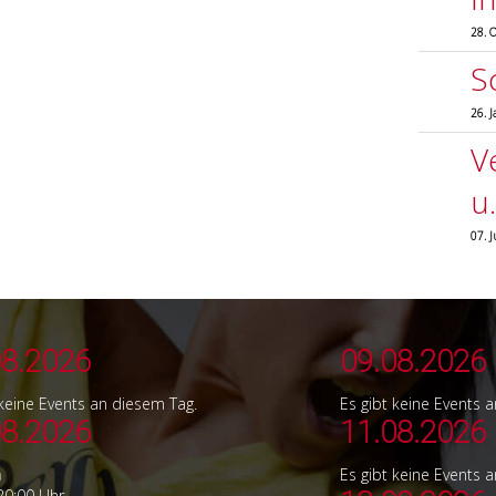
Crashkurs
28. 
S
26. 
V
u
07. 
08.2026
09.08.2026
 keine Events an diesem Tag.
Es gibt keine Events 
08.2026
11.08.2026
a
Es gibt keine Events 
20:00 Uhr