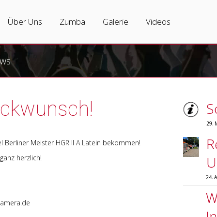
Tanzkurse
Über Uns
Zumba
Über Uns
Zumba
Galerie
Videos
Erwachsene
Tanzschule
Zumbakurse
ws
Jugendliche
Team
Was ist Zumba?
Hip-Hop
Partner
Zumba-Varianten
ückwunsch!
S
Kinder
Vermietung
Zumba Instructors
29. 
Salsa
R
el Berliner Meister HGR II A Latein bekommen!
Zumba
 ganz herzlich!
U
24. 
Hochzeitstanzkurs
Wi
rkamera.de
Privatunterricht
I