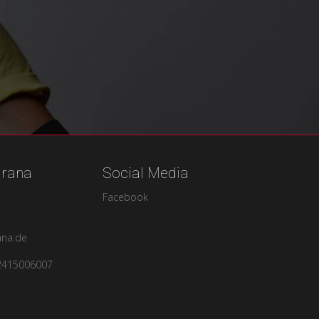
urana
Social Media
Facebook
ana.de
2415006007